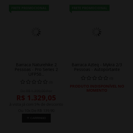
FRETE PROMOCIONAL
FRETE PROMOCIONAL
Barraca Naturehike 2
Barraca Azteq - Mykra 2/3
Pessoas - Pro Series 2
Pessoas - Autoportante
UFP50...
(0)
(0)
PRODUTO INDISPONÍVEL NO
MOMENTO
De R$ 1.399,00 Por
R$ 1.329,05
à vista já com 5% de desconto
Ou 10x De
R$ 139,90
CARRINHO